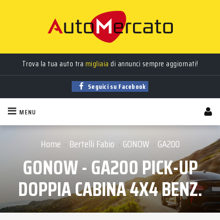
Trova la tua auto tra
migliaia
di annunci sempre aggiornati!
Seguici su Facebook
MENU
Home
Bertelli Fabio
GONOW
GA200
›
›
›
GONOW - GA200 PICK-UP
DOPPIA CABINA 4X4 BENZ.