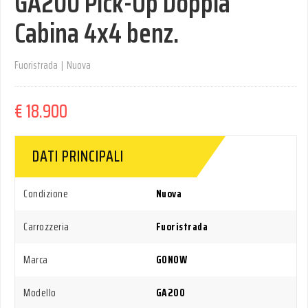
GA200 Pick-Up Doppia
Cabina 4x4 benz.
Fuoristrada
|
Nuova
€ 18.900
DATI PRINCIPALI
Condizione
Nuova
Carrozzeria
Fuoristrada
Marca
GONOW
Modello
GA200