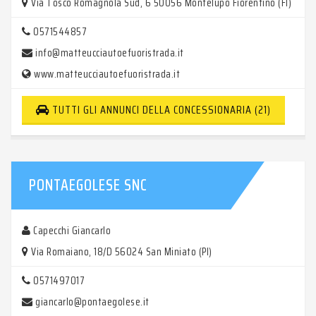
Via Tosco Romagnola Sud, 6 50056 Montelupo Fiorentino (FI)
0571544857
info@matteucciautoefuoristrada.it
www.matteucciautoefuoristrada.it
TUTTI GLI ANNUNCI DELLA CONCESSIONARIA (21)
PONTAEGOLESE SNC
Capecchi Giancarlo
Via Romaiano, 18/D 56024 San Miniato (PI)
0571497017
giancarlo@pontaegolese.it