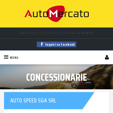
Auto
nuove
,
usate
, a
km 0
e
aziendali
in vendita!
Trova la tua auto tra
migliaia
di annunci sempre aggiornati!
Seguici su Facebook
MENU
CONCESSIONARIE
AUTO SPEED S&A SRL