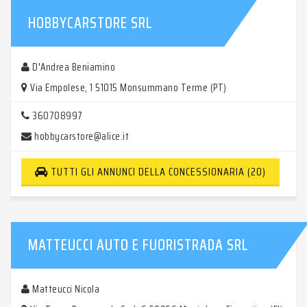
HOBBYCARSTORE SRL
D'Andrea Beniamino
Via Empolese, 1 51015 Monsummano Terme (PT)
360708997
hobbycarstore@alice.it
TUTTI GLI ANNUNCI DELLA CONCESSIONARIA (20)
MATTEUCCI AUTO E FUORISTRADA SRL
Matteucci Nicola