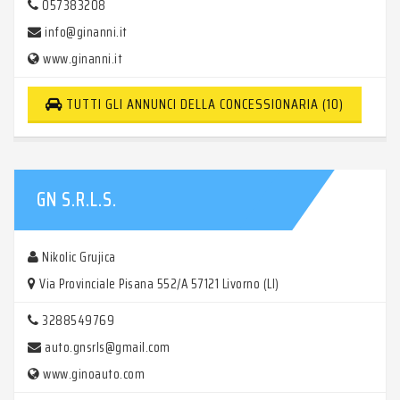
057383208
info@ginanni.it
www.ginanni.it
TUTTI GLI ANNUNCI DELLA CONCESSIONARIA (10)
GN S.R.L.S.
Nikolic Grujica
Via Provinciale Pisana 552/A 57121 Livorno (LI)
3288549769
auto.gnsrls@gmail.com
www.ginoauto.com