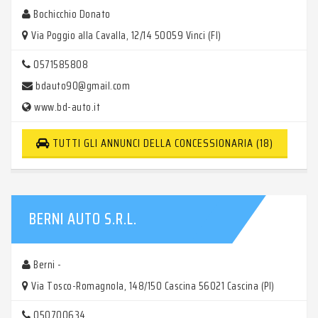
Bochicchio Donato
Via Poggio alla Cavalla, 12/14 50059 Vinci (FI)
0571585808
bdauto90@gmail.com
www.bd-auto.it
TUTTI GLI ANNUNCI DELLA CONCESSIONARIA (18)
BERNI AUTO S.R.L.
Berni -
Via Tosco-Romagnola, 148/150 Cascina 56021 Cascina (PI)
050700634