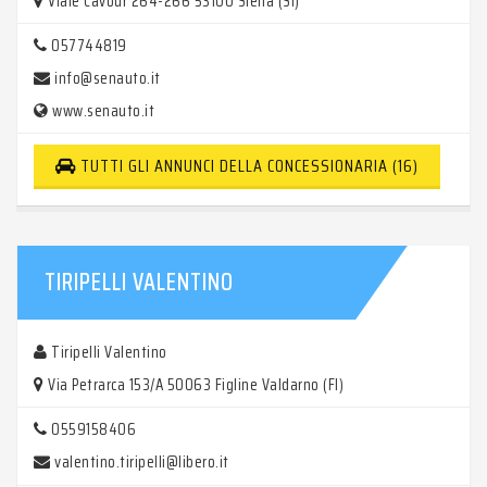
Viale Cavour 264-266 53100 Siena (SI)
057744819
info@senauto.it
www.senauto.it
TUTTI GLI ANNUNCI DELLA CONCESSIONARIA (16)
TIRIPELLI VALENTINO
Tiripelli Valentino
Via Petrarca 153/A 50063 Figline Valdarno (FI)
0559158406
valentino.tiripelli@libero.it