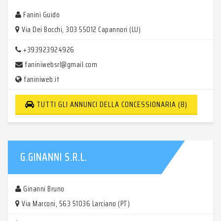
Fanini Guido
Via Dei Bocchi, 303 55012 Capannori (LU)
+393923924926
faniniwebsrl@gmail.com
faniniweb.it
TUTTI GLI ANNUNCI DELLA CONCESSIONARIA (8)
G.GINANNI S.R.L.
Ginanni Bruno
Via Marconi, 563 51036 Larciano (PT)