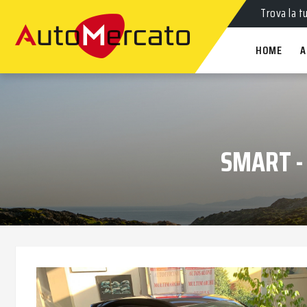
Trova la t
HOME
A
SMART -