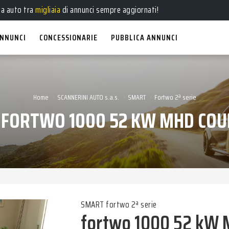
ua auto tra
migliaia
di annunci sempre aggiornati!
NNUNCI
CONCESSIONARIE
PUBBLICA ANNUNCI
›
›
›
Home
SCANNERINI AUTO s.a.s.
SMART
Fortwo 2ª serie
 FORTWO 1000 52 KW MHD COU
SMART fortwo 2ª serie
fortwo 1000 52 kW 