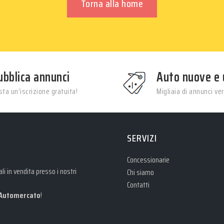
Torna alla home
ubblica annunci
Auto nuove e 
ta un’iscrizione gratuita!
Migliaia di annunci veri
SERVIZI
Concessionarie
i in vendita presso i nostri
Chi siamo
Contatti
Automercato
!