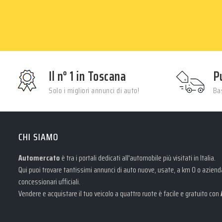
Il n° 1 in Toscana
P
Solo i migliori annunci di auto!
Bas
CHI SIAMO
Automercato
è tra i portali dedicati all'automobile più visitati in Italia.
Qui puoi trovare tantissimi annunci di auto nuove, usate, a km 0 o aziendal
concessionari ufficiali.
Vendere e acquistare il tuo veicolo a quattro ruote è facile e gratuito con