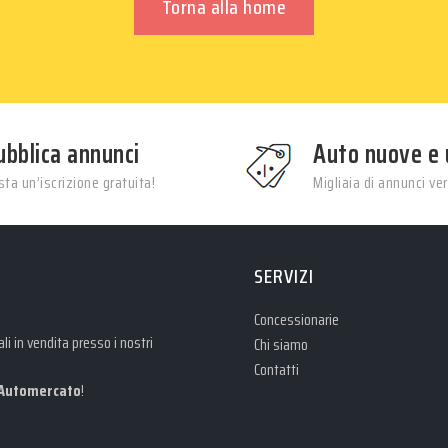
Torna alla home
ubblica annunci
Auto nuove e 
ta un’iscrizione gratuita!
Migliaia di annunci veri
SERVIZI
Concessionarie
i in vendita presso i nostri
Chi siamo
Contatti
Automercato
!