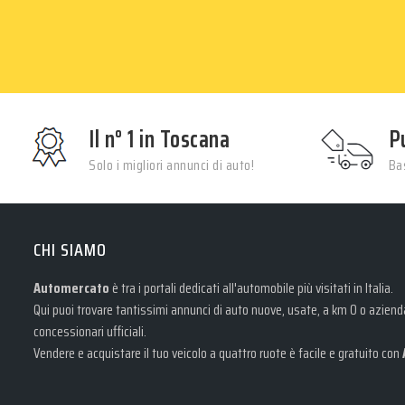
Il n° 1 in Toscana
P
Solo i migliori annunci di auto!
Bas
CHI SIAMO
Automercato
è tra i portali dedicati all'automobile più visitati in Italia.
Qui puoi trovare tantissimi annunci di auto nuove, usate, a km 0 o aziendal
concessionari ufficiali.
Vendere e acquistare il tuo veicolo a quattro ruote è facile e gratuito con