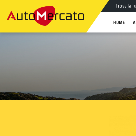
Trova la t
HOME
A