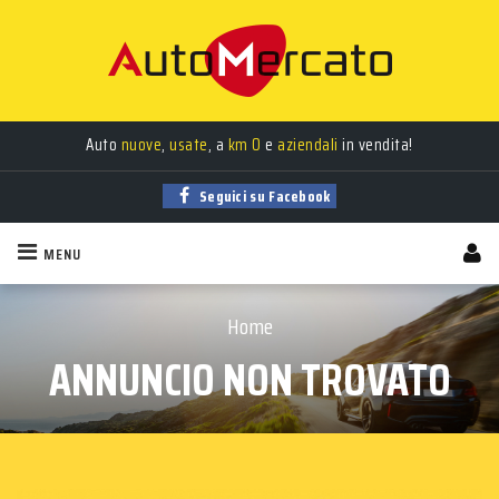
Auto
nuove
,
usate
, a
km 0
e
aziendali
in vendita!
Seguici su Facebook
MENU
Home
ANNUNCIO NON TROVATO