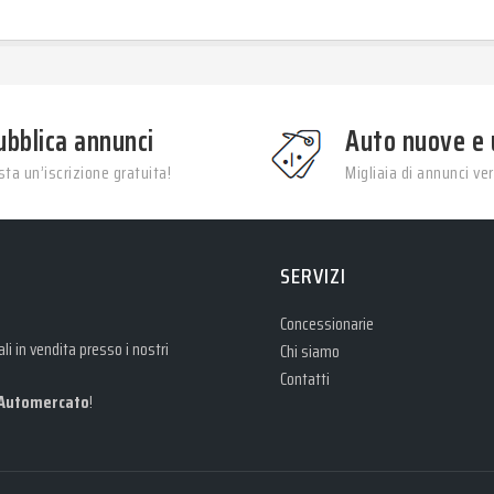
ubblica annunci
Auto nuove e 
ta un’iscrizione gratuita!
Migliaia di annunci veri
SERVIZI
Concessionarie
i in vendita presso i nostri
Chi siamo
Contatti
Automercato
!