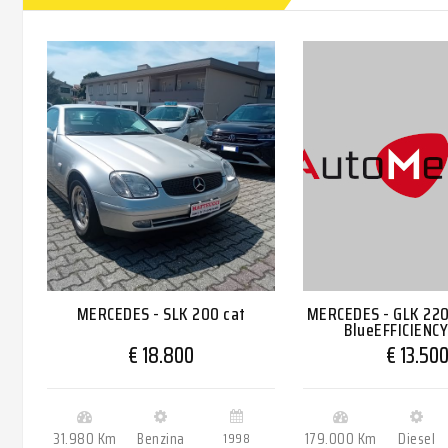
MERCEDES - SLK 200 cat
MERCEDES - GLK 220
BlueEFFICIENCY
€ 18.800
€ 13.50
31.980 Km
Benzina
1998
179.000 Km
Diesel