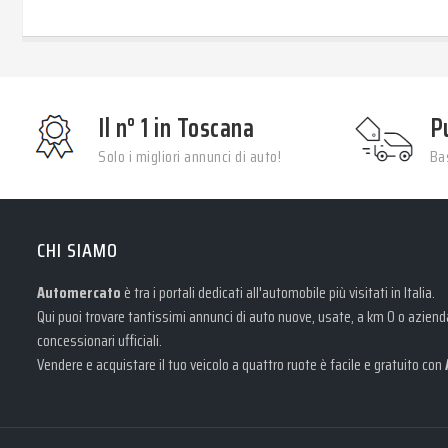
Il n° 1 in Toscana
P
Solo i migliori annunci di auto!
Bas
CHI SIAMO
Automercato
è tra i portali dedicati all'automobile più visitati in Italia.
Qui puoi trovare tantissimi annunci di auto nuove, usate, a km 0 o aziendal
concessionari ufficiali.
Vendere e acquistare il tuo veicolo a quattro ruote è facile e gratuito con