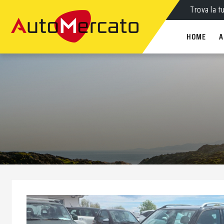
Auto
nuov
Trova la t
HOME
A