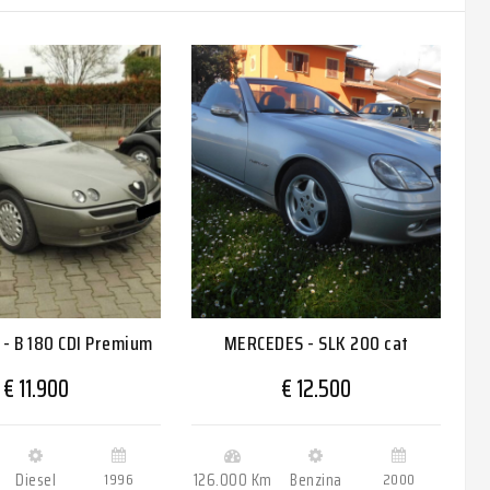
- B 180 CDI Premium
MERCEDES - SLK 200 cat
€ 11.900
€ 12.500
Diesel
1996
126.000 Km
Benzina
2000
9