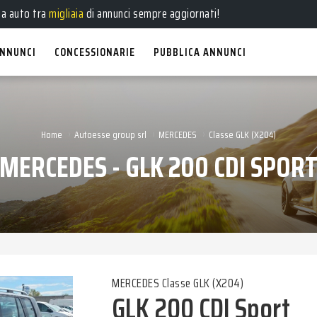
e
,
usate
, a
km 0
e
aziendali
in vendita!
ua auto tra
migliaia
di annunci sempre aggiornati!
NNUNCI
CONCESSIONARIE
PUBBLICA ANNUNCI
›
›
›
Home
Autoesse group srl
MERCEDES
Classe GLK (X204)
MERCEDES - GLK 200 CDI SPOR
MERCEDES Classe GLK (X204)
GLK 200 CDI Sport