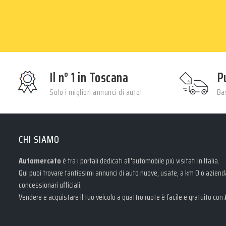
Il n° 1 in Toscana
P
Solo i migliori annunci di auto!
Bas
CHI SIAMO
Automercato
è tra i portali dedicati all'automobile più visitati in Italia.
Qui puoi trovare tantissimi annunci di auto nuove, usate, a km 0 o aziendal
concessionari ufficiali.
Vendere e acquistare il tuo veicolo a quattro ruote è facile e gratuito con