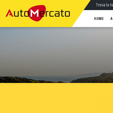
Trova la t
HOME
A