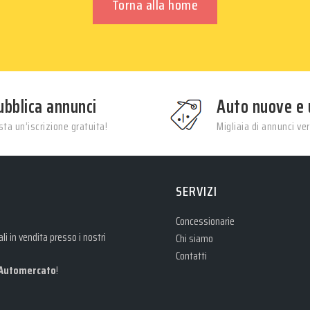
Torna alla home
ubblica annunci
Auto nuove e 
ta un’iscrizione gratuita!
Migliaia di annunci veri
SERVIZI
Concessionarie
i in vendita presso i nostri
Chi siamo
Contatti
Automercato
!