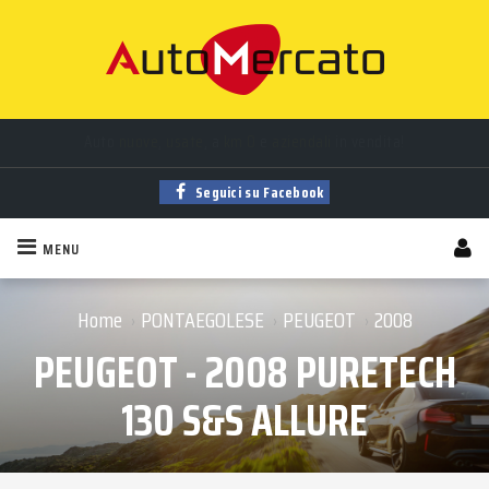
Auto
nuove
,
usate
, a
km 0
e
aziendali
in vendita!
Trova la tua auto tra
migliaia
di annunci sempre aggiornati!
Seguici su Facebook
MENU
Home
PONTAEGOLESE
PEUGEOT
2008
›
›
›
PEUGEOT - 2008 PURETECH
130 S&S ALLURE