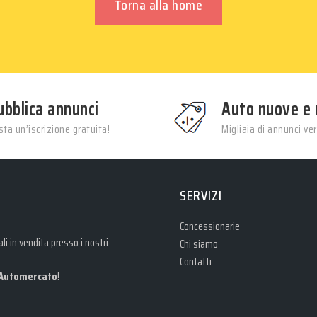
Torna alla home
ubblica annunci
Auto nuove e 
ta un’iscrizione gratuita!
Migliaia di annunci veri
SERVIZI
Concessionarie
i in vendita presso i nostri
Chi siamo
Contatti
Automercato
!