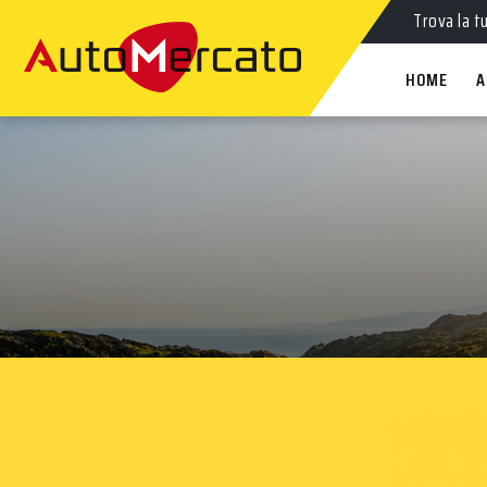
Trova la t
HOME
A