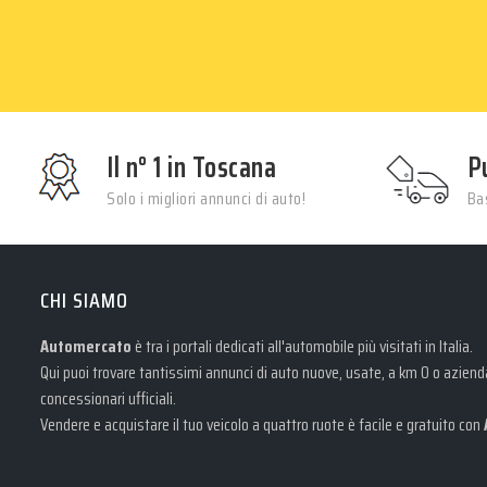
Il n° 1 in Toscana
P
Solo i migliori annunci di auto!
Bas
CHI SIAMO
Automercato
è tra i portali dedicati all'automobile più visitati in Italia.
Qui puoi trovare tantissimi annunci di auto nuove, usate, a km 0 o aziendal
concessionari ufficiali.
Vendere e acquistare il tuo veicolo a quattro ruote è facile e gratuito con