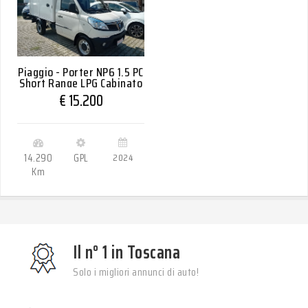
Piaggio - Porter NP6 1.5 PC
Short Range LPG Cabinato
Pro
€ 15.200
14.290
GPL
2024
Km
Il n° 1 in Toscana
Solo i migliori annunci di auto!