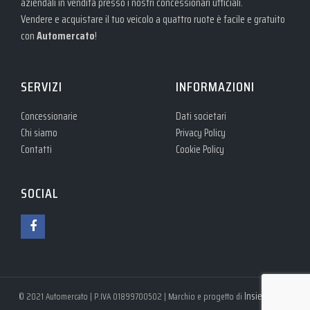
aziendali in vendita presso i nostri concessionari ufficiali.
Vendere e acquistare il tuo veicolo a quattro ruote è facile e gratuito
con
Automercato
!
SERVIZI
INFORMAZIONI
Concessionarie
Dati societari
Chi siamo
Privacy Policy
Contatti
Cookie Policy
SOCIAL
Insieme S.r.l.
© 2021 Automercato | P.IVA 01899700502 | Marchio e progetto di