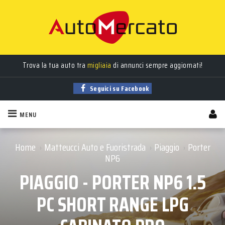
Auto
nuove
,
usate
, a
km 0
e
aziendali
in vendita!
Trova la tua auto tra
migliaia
di annunci sempre aggiornati!
Seguici su Facebook
MENU
Home
Matteucci Auto e Fuoristrada
Piaggio
Porter
›
›
›
NP6
PIAGGIO - PORTER NP6 1.5
PC SHORT RANGE LPG