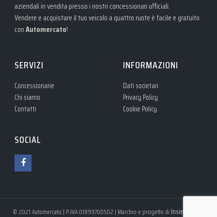
aziendali in vendita presso i nostri concessionari ufficiali.
Vendere e acquistare il tuo veicolo a quattro ruote è facile e gratuito
con
Automercato
!
SERVIZI
INFORMAZIONI
Concessionarie
Dati societari
Chi siamo
Privacy Policy
Contatti
Cookie Policy
SOCIAL
Insieme S.r.l.
© 2021 Automercato | P.IVA 01899700502 | Marchio e progetto di