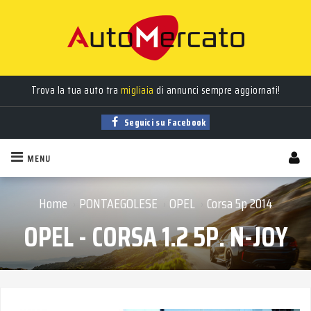
Auto
nuove
,
usate
, a
km 0
e
aziendali
in vendita!
Trova la tua auto tra
migliaia
di annunci sempre aggiornati!
Seguici su Facebook
MENU
Home
PONTAEGOLESE
OPEL
Corsa 5p 2014
›
›
›
OPEL - CORSA 1.2 5P. N-JOY