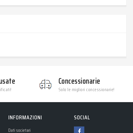
usate
Concessionarie
ficati!
Solo le migliori concessionarie!
INFORMAZIONI
SOCIAL
Dati societari