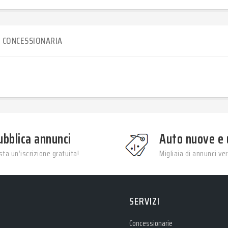
CONCESSIONARIA
ubblica annunci
Auto nuove e 
ta un’iscrizione gratuita!
Migliaia di annunci veri
SERVIZI
Concessionarie