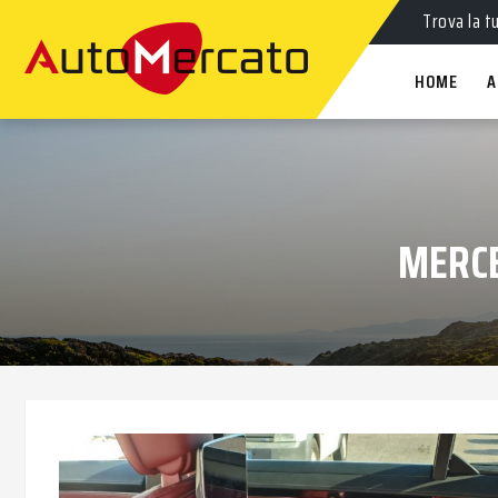
Trova la t
HOME
A
MERCE