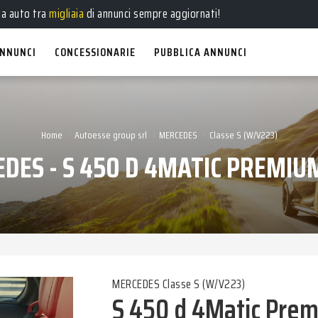
ua auto tra
migliaia
di annunci sempre aggiornati!
NNUNCI
CONCESSIONARIE
PUBBLICA ANNUNCI
›
›
›
Home
Autoesse group srl
MERCEDES
Classe S (W/V223)
DES - S 450 D 4MATIC PREMIU
MERCEDES Classe S (W/V223)
S 450 d 4Matic Prem