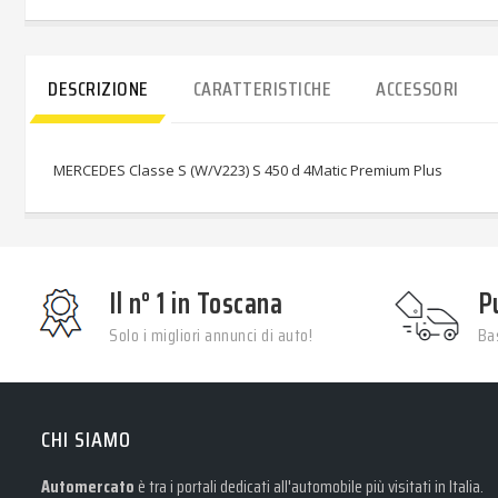
DESCRIZIONE
CARATTERISTICHE
ACCESSORI
MERCEDES Classe S (W/V223) S 450 d 4Matic Premium Plus
Il n° 1 in Toscana
P
Solo i migliori annunci di auto!
Bas
CHI SIAMO
Automercato
è tra i portali dedicati all'automobile più visitati in Italia.