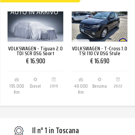
VOLKSWAGEN - Tiguan 2.0
VOLKSWAGEN - T-Cross 1.0
TDI SCR DSG Sport
TSI 110 CV DSG Style
BlueMotion Technology
€ 16.900
€ 16.690
195.000
Diesel
2019
49.000
Benzina
2022
Km
Km
Il n° 1 in Toscana