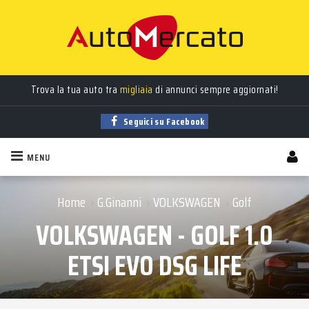
Trova la tua auto tra
migliaia
di annunci sempre aggiornati!
Seguici su Facebook
MENU
Home
G.Ginanni
VOLKSWAGEN
Golf
›
›
›
VOLKSWAGEN - GOLF 1.0
ETSI EVO DSG LIFE