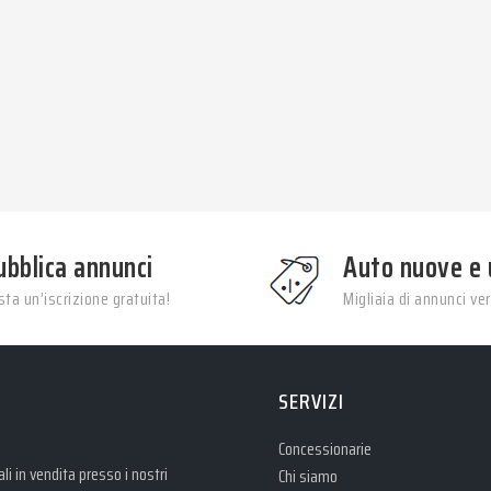
ubblica annunci
Auto nuove e 
ta un’iscrizione gratuita!
Migliaia di annunci veri
SERVIZI
Concessionarie
i in vendita presso i nostri
Chi siamo