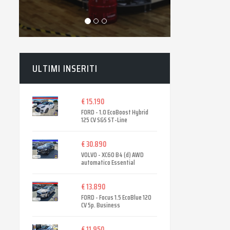
ULTIMI INSERITI
€ 15.190
FORD - 1.0 EcoBoost Hybrid
125 CV S&S ST-Line
€ 30.890
VOLVO - XC60 B4 (d) AWD
automatico Essential
€ 13.890
FORD - Focus 1.5 EcoBlue 120
CV 5p. Business
€ 11.950