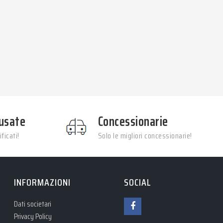
usate
Concessionarie
ficati!
Solo le migliori concessionarie!
INFORMAZIONI
SOCIAL
Dati societari
Privacy Policy