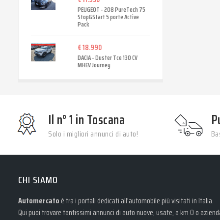
PEUGEOT - 208 PureTech 75
Stop&Start 5 porte Active
Pack
€ 18.990
DACIA - Duster Tce 130 CV
MHEV Journey
Il n° 1 in Toscana
P
Solo i migliori annunci di auto!
Bas
CHI SIAMO
Automercato
è tra i portali dedicati all'automobile più visitati in Italia.
Qui puoi trovare tantissimi annunci di auto nuove, usate, a km 0 o aziendal