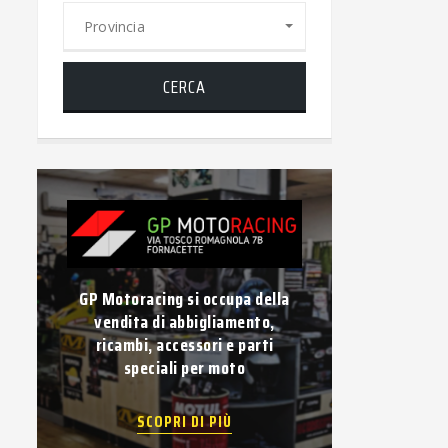
Provincia
CERCA
GP Motoracing si occupa della
Vuoi vender
vendita di abbigliamento,
Compravendi
ricambi, accessori e parti
usati di
speciali per moto
pagame
SCOPRI DI PIÙ
SC