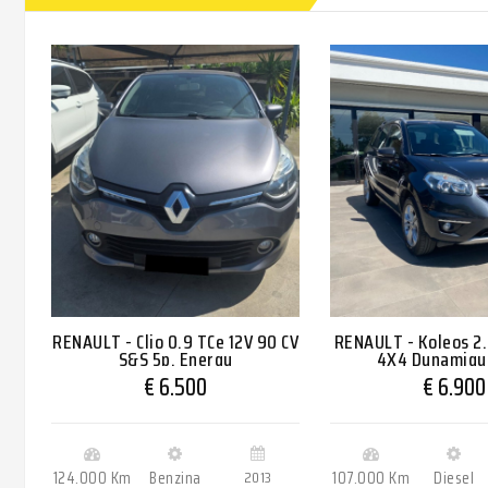
RENAULT - Clio 0.9 TCe 12V 90 CV
RENAULT - Koleos 2.
S&S 5p. Energy
4X4 Dynamiqu
€ 6.500
€ 6.900
124.000 Km
Benzina
2013
107.000 Km
Diesel