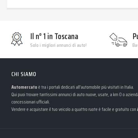
Il n° 1 in Toscana
P
Solo i migliori annunci di auto!
Bas
CHI SIAMO
Automercato
è tra i portali dedicati all'automobile più visitati in Italia.
Qui puoi trovare tantissimi annunci di auto nuove, usate, a km 0 o aziendal
concessionari ufficiali.
Vendere e acquistare il tuo veicolo a quattro ruote è facile e gratuito con