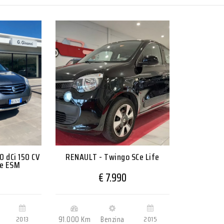
0 dCi 150 CV
RENAULT - Twingo SCe Life
e ESM
€ 7.990
2013
91.000 Km
Benzina
2015