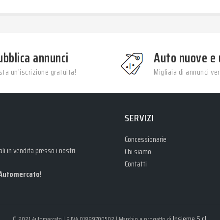
ubblica annunci
Auto nuove e 
ta un’iscrizione gratuita!
Migliaia di annunci veri
SERVIZI
Concessionarie
i in vendita presso i nostri
Chi siamo
Contatti
Automercato
!
Insieme S.r.l.
© 2021 Automercato | P.IVA 01899700502 | Marchio e progetto di