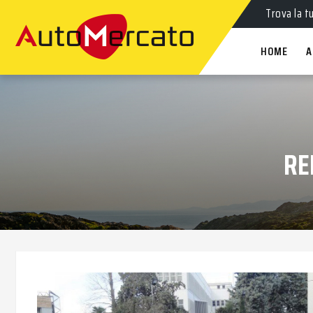
Auto
nuov
Trova la t
HOME
A
RE