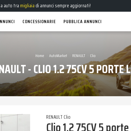
e
,
usate
, a
km 0
e
aziendali
in vendita!
ua auto tra
migliaia
di annunci sempre aggiornati!
NNUNCI
CONCESSIONARIE
PUBBLICA ANNUNCI
›
›
›
Home
AutoMarket
RENAULT
Clio
NAULT - CLIO 1.2 75CV 5 PORTE L
RENAULT Clio
Clio 1.2 75CV 5 porte