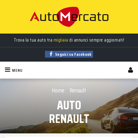
Trova la tua auto tra
migliaia
di annunci sempre aggiornati!
Seguici su Facebook
MENU
Home
Renault
›
AUTO
RENAULT