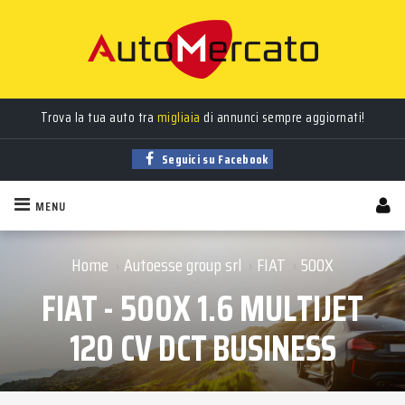
Trova la tua auto tra
migliaia
di annunci sempre aggiornati!
Seguici su Facebook
MENU
Home
Autoesse group srl
FIAT
500X
›
›
›
FIAT - 500X 1.6 MULTIJET
120 CV DCT BUSINESS