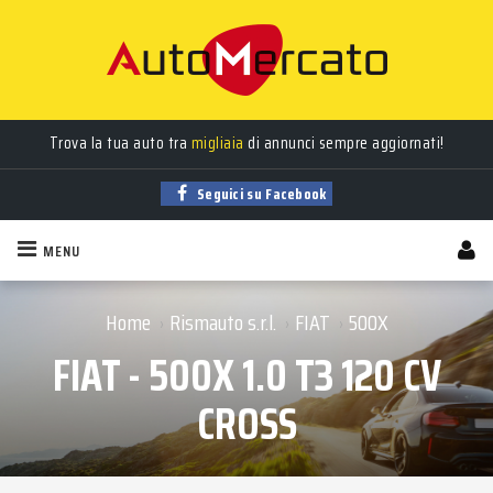
Trova la tua auto tra
migliaia
di annunci sempre aggiornati!
Seguici su Facebook
MENU
Home
Rismauto s.r.l.
FIAT
500X
›
›
›
FIAT - 500X 1.0 T3 120 CV
CROSS