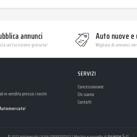
ubblica annunci
Auto nuove e 
ta un’iscrizione gratuita!
Migliaia di annunci veri
SERVIZI
Concessionarie
i in vendita presso i nostri
Chi siamo
Contatti
Automercato
!
Insieme S.r.l.
© 2021 Automercato | P.IVA 01899700502 | Marchio e progetto di