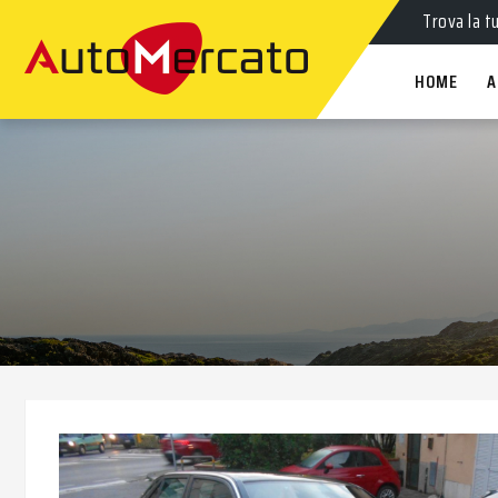
Auto
nuov
Trova la t
HOME
A