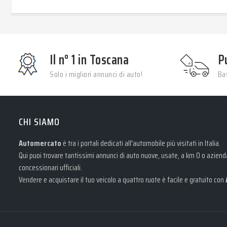
Il n° 1 in Toscana
P
Solo i migliori annunci di auto!
Bas
CHI SIAMO
Automercato
è tra i portali dedicati all'automobile più visitati in Italia.
Qui puoi trovare tantissimi annunci di auto nuove, usate, a km 0 o aziendal
concessionari ufficiali.
Vendere e acquistare il tuo veicolo a quattro ruote è facile e gratuito con