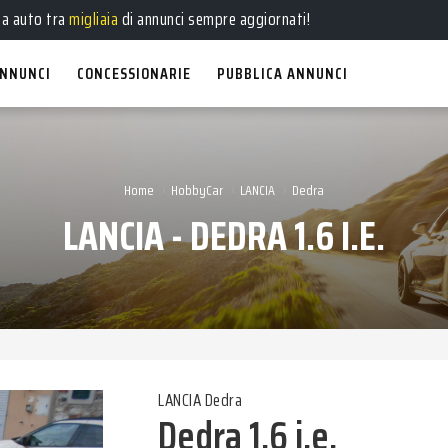
e
,
usate
, a
km 0
e
aziendali
in vendita!
ua auto tra
migliaia
di annunci sempre aggiornati!
NNUNCI
CONCESSIONARIE
PUBBLICA ANNUNCI
›
›
›
Home
HobbyCar
LANCIA
Dedra
LANCIA - DEDRA 1.6 I.E.
LANCIA Dedra
Dedra 1.6 i.e.