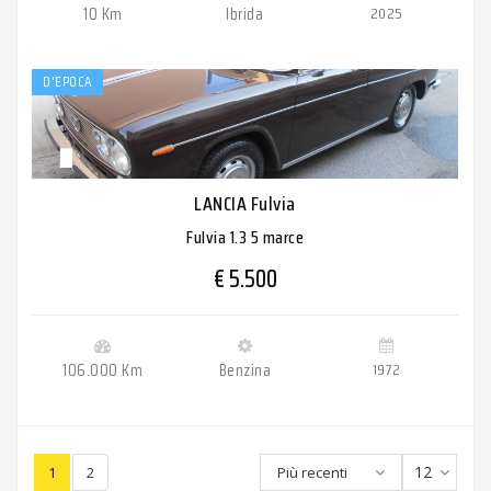
10 Km
Ibrida
2025
D'EPOCA
LANCIA Fulvia
Fulvia 1.3 5 marce
€ 5.500
106.000 Km
Benzina
1972
12
1
2
Più recenti