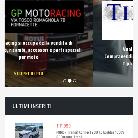
Vuoi vendere la tua auto usata?
Compravendita di auto e veicoli usati di qualsiasi
tipo con pagamento immediato.
SCOPRI DI PIÙ
ULTIMI INSERITI
€ 11.990
FORD - Transit Connect 200 1.5 Ecoblue 100CV
PC Furgone Trend