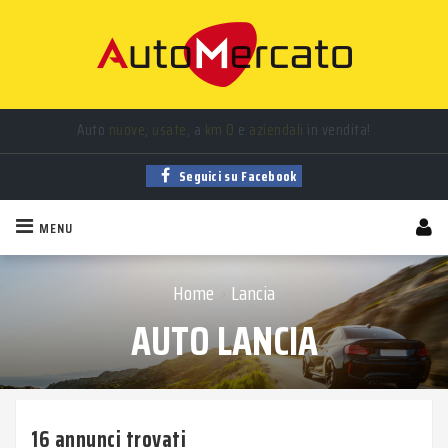
Auto
nuove
,
usate
, a
km 0
e
aziendali
in vendita!
Seguici su Facebook
MENU
Home
Lancia
›
AUTO LANCIA
16 annunci trovati