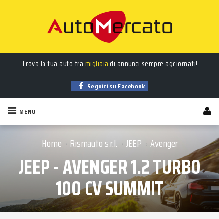
Trova la tua auto tra
migliaia
di annunci sempre aggiornati!
Seguici su Facebook
MENU
Home
Rismauto s.r.l.
JEEP
Avenger
›
›
›
JEEP - AVENGER 1.2 TURBO
100 CV SUMMIT