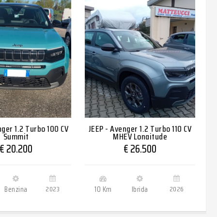
nger 1.2 Turbo 100 CV
JEEP - Avenger 1.2 Turbo 110 CV
J
Summit
MHEV Longitude
€ 20.200
€ 26.500
Benzina
2023
10 Km
Ibrida
2026