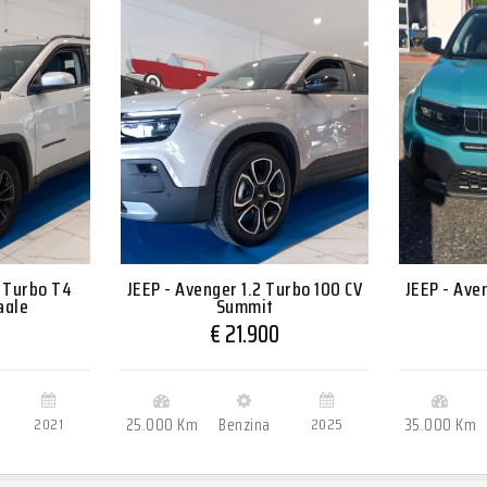
3 Turbo T4
JEEP - Avenger 1.2 Turbo 100 CV
JEEP - Ave
agle
Summit
0
€ 21.900
2021
25.000 Km
Benzina
2025
35.000 Km