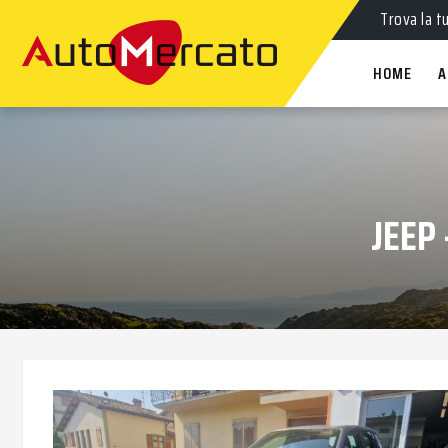
Auto
nuov
Trova la t
HOME
A
JEEP