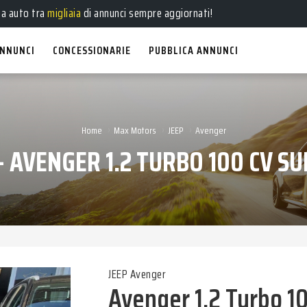
e
,
usate
, a
km 0
e
aziendali
in vendita!
ua auto tra
migliaia
di annunci sempre aggiornati!
NNUNCI
CONCESSIONARIE
PUBBLICA ANNUNCI
›
›
›
Home
Max Motors
JEEP
Avenger
 - AVENGER 1.2 TURBO 100 CV S
JEEP Avenger
Avenger 1.2 Turbo 1