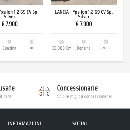
psilon 1.2 69 CV 5p.
LANCIA - Ypsilon 1.2 69 CV 5p.
L
Silver
Silver
€ 7.900
€ 7.900
Benzina
2016
35.000 Km
Benzina
2016
9
usate
Concessionarie
ficati!
Solo le migliori concessionarie!
INFORMAZIONI
SOCIAL