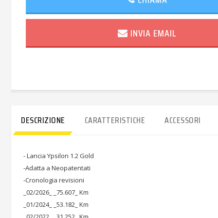
INVIA EMAIL
DESCRIZIONE
CARATTERISTICHE
ACCESSORI
- Lancia Ypsilon 1.2 Gold
-Adatta a Neopatentati
-Cronologia revisioni
_02/2026_ _75.607_ Km
_01/2024_ _53.182_ Km
_02/2022_ _31.252_ Km