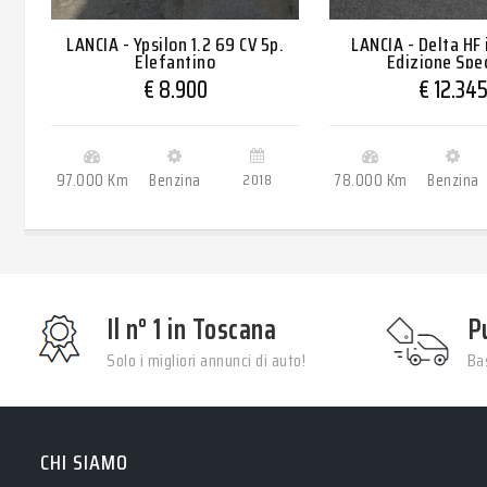
LANCIA - Ypsilon 1.2 69 CV 5p.
LANCIA - Delta HF
Elefantino
Edizione Spe
€ 8.900
€ 12.34
97.000 Km
Benzina
2018
78.000 Km
Benzina
Il n° 1 in Toscana
P
Solo i migliori annunci di auto!
Bas
CHI SIAMO