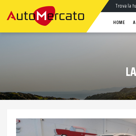
Auto
nuov
Trova la t
HOME
A
LA