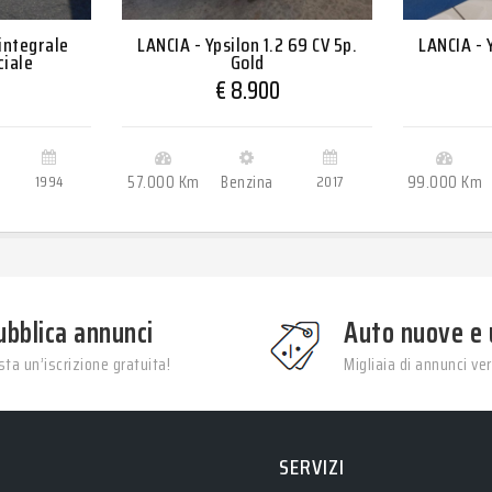
 integrale
LANCIA - Ypsilon 1.2 69 CV 5p.
LANCIA - Y
ciale
Gold
5
€ 8.900
1994
57.000 Km
Benzina
2017
99.000 Km
ubblica annunci
Auto nuove e 
ta un’iscrizione gratuita!
Migliaia di annunci veri
SERVIZI