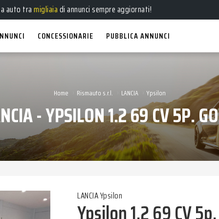
e
,
usate
, a
km 0
e
aziendali
in vendita!
ua auto tra
migliaia
di annunci sempre aggiornati!
NNUNCI
CONCESSIONARIE
PUBBLICA ANNUNCI
›
›
›
Home
Rismauto s.r.l.
LANCIA
Ypsilon
NCIA - YPSILON 1.2 69 CV 5P. G
LANCIA Ypsilon
Ypsilon 1.2 69 CV 5p.