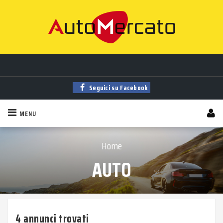
Auto
nuove
,
usate
, a
km 0
e
aziendali
in vendita!
Trova la tua auto tra
migliaia
di annunci sempre aggiornati!
Seguici su Facebook
MENU
Home
AUTO
4 annunci trovati