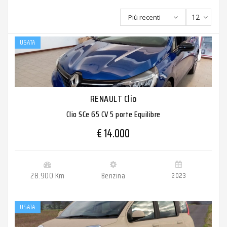
12
Più recenti
USATA
RENAULT Clio
Clio SCe 65 CV 5 porte Equilibre
€ 14.000
28.900 Km
Benzina
2023
USATA