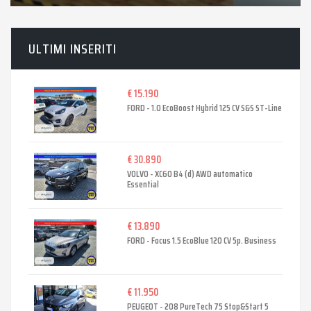
ULTIMI INSERITI
€ 15.190
FORD - 1.0 EcoBoost Hybrid 125 CV S&S ST-Line
€ 30.890
VOLVO - XC60 B4 (d) AWD automatico
Essential
€ 13.890
FORD - Focus 1.5 EcoBlue 120 CV 5p. Business
€ 11.950
PEUGEOT - 208 PureTech 75 Stop&Start 5