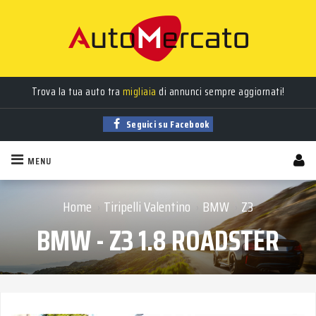
Auto
nuove
,
usate
, a
km 0
e
aziendali
in vendita!
Trova la tua auto tra
migliaia
di annunci sempre aggiornati!
Seguici su Facebook
MENU
Home
Tiripelli Valentino
BMW
Z3
›
›
›
BMW - Z3 1.8 ROADSTER