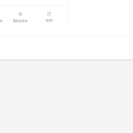
Km
Benzina
1997