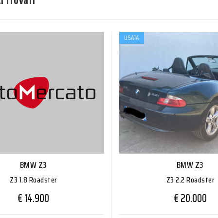
i trovati
USATA
BMW Z3
BMW Z3
Z3 1.8 Roadster
Z3 2.2 Roadster
€ 14.900
€ 20.000