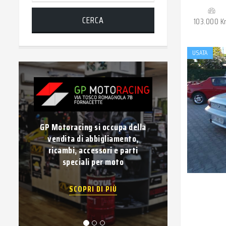
CERCA
103.000 
USATA
GP Motoracing si occupa della
Vuoi vender
vendita di abbigliamento,
Compravendi
ricambi, accessori e parti
usati di
speciali per moto
pagame
SCOPRI DI PIÙ
SC