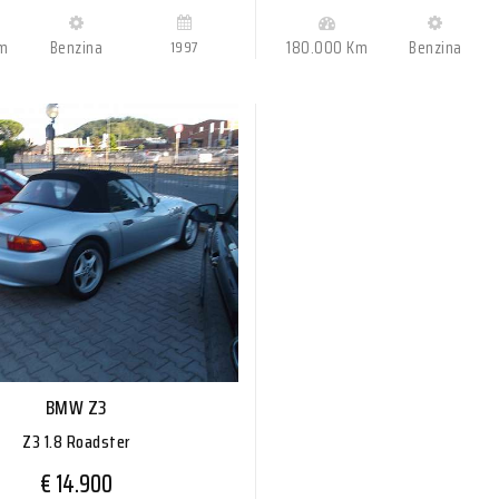
Km
Benzina
1997
180.000 Km
Benzina
e la tua auto usata?
ta di auto e veicoli
 qualsiasi tipo con
nto immediato.
BMW Z3
OPRI DI PIÙ
Z3 1.8 Roadster
€ 14.900