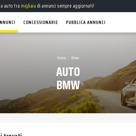
ua auto tra
migliaia
di annunci sempre aggiornati!
NNUNCI
CONCESSIONARIE
PUBBLICA ANNUNCI
›
Home
Bmw
AUTO
BMW