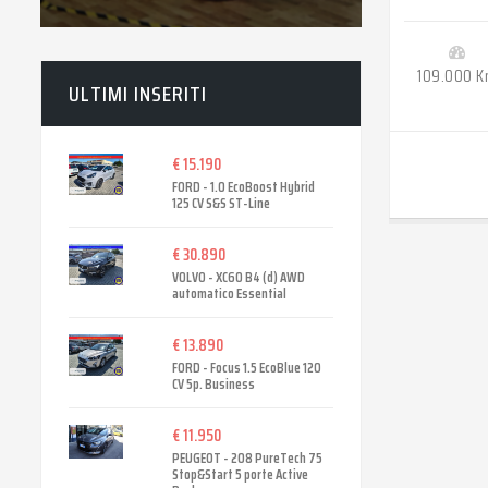
109.000 
ULTIMI INSERITI
€ 15.190
FORD - 1.0 EcoBoost Hybrid
125 CV S&S ST-Line
€ 30.890
VOLVO - XC60 B4 (d) AWD
automatico Essential
€ 13.890
FORD - Focus 1.5 EcoBlue 120
CV 5p. Business
€ 11.950
PEUGEOT - 208 PureTech 75
Stop&Start 5 porte Active