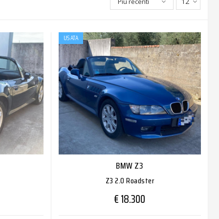
12
Più recenti
USATA
BMW Z3
Z3 2.0 Roadster
€ 18.300