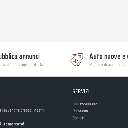
ubblica annunci
Auto nuove e 
ta un’iscrizione gratuita!
Migliaia di annunci veri
SERVIZI
Concessionarie
i in vendita presso i nostri
Chi siamo
Contatti
Automercato
!