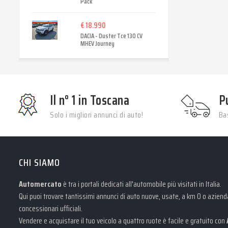
Pack
€ 18.990
DACIA - Duster Tce 130 CV
MHEV Journey
Il n° 1 in Toscana
P
Solo i migliori annunci di auto!
Bas
CHI SIAMO
Automercato
è tra i portali dedicati all'automobile più visitati in Italia.
Qui puoi trovare tantissimi annunci di auto nuove, usate, a km 0 o aziendal
concessionari ufficiali.
Vendere e acquistare il tuo veicolo a quattro ruote è facile e gratuito con