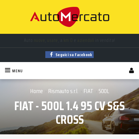
Auto
nuove
,
usate
, a
km 0
e
aziendali
in vendita!
Trova la tua auto tra
migliaia
di annunci sempre aggiornati!
Seguici su Facebook
MENU
Home
Rismauto s.r.l.
FIAT
500L
›
›
›
FIAT - 500L 1.4 95 CV S&S
CROSS