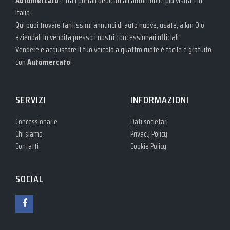
Automercato
è tra i portali dedicati all'automobile più visitati in
Italia.
Qui puoi trovare tantissimi annunci di auto nuove, usate, a km 0 o
aziendali in vendita presso i nostri concessionari ufficiali.
Vendere e acquistare il tuo veicolo a quattro ruote è facile e gratuito
con
Automercato
!
SERVIZI
INFORMAZIONI
Concessionarie
Dati societari
Chi siamo
Privacy Policy
Contatti
Cookie Policy
SOCIAL