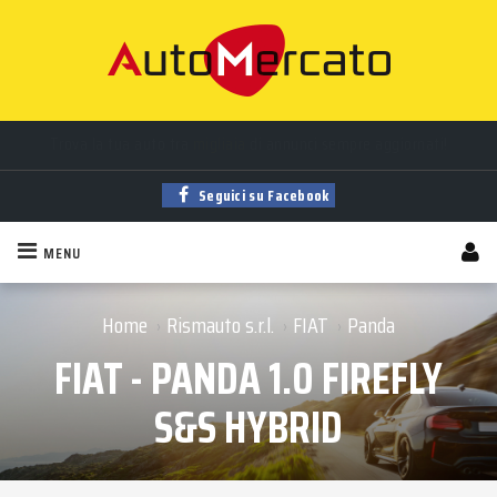
Trova la tua auto tra
migliaia
di annunci sempre aggiornati!
Auto
nuove
,
usate
, a
km 0
e
aziendali
in vendita!
Seguici su Facebook
MENU
Home
Rismauto s.r.l.
FIAT
Panda
›
›
›
FIAT - PANDA 1.0 FIREFLY
S&S HYBRID