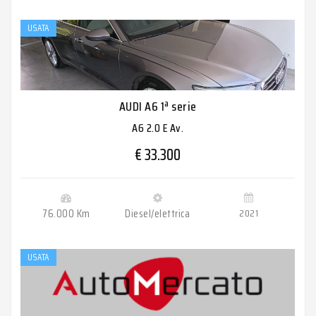
USATA
AUDI A6 1ª serie
A6 2.0 E Av.
€ 33.300
76.000 Km
Diesel/elettrica
2021
USATA