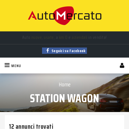
Auto
nuove
,
usate
, a
km 0
e
aziendali
in vendita!
Seguici su Facebook
MENU
Home
STATION WAGON
12 annunci trovati