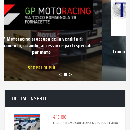
Vuoi vendere la tua auto usata?
Compravendita di auto e veicoli usati di qualsiasi
tipo con pagamento immediato.
SCOPRI DI PIÙ
ULTIMI INSERITI
€ 15.190
FORD - 1.0 EcoBoost Hybrid 125 CV S&S ST-Line