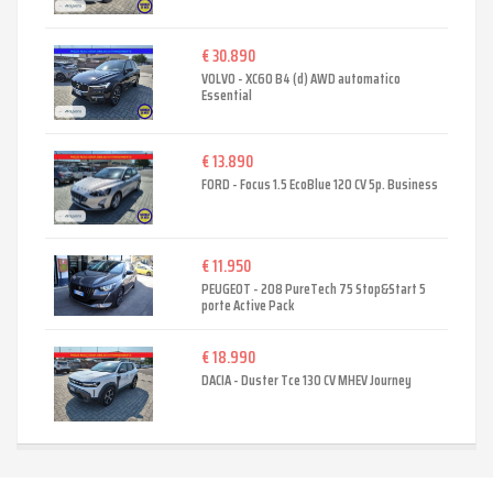
€ 30.890
VOLVO - XC60 B4 (d) AWD automatico
Essential
€ 13.890
FORD - Focus 1.5 EcoBlue 120 CV 5p. Business
€ 11.950
PEUGEOT - 208 PureTech 75 Stop&Start 5
porte Active Pack
€ 18.990
DACIA - Duster Tce 130 CV MHEV Journey