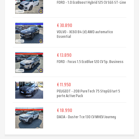
FORD - 1.0 EcoBoost Hybrid 125 CV S&S ST-Line
€ 30.890
VOLVO - XC60 B4 (d) AWD automatico
Essential
€ 13.890
FORD - Focus 1.5 EcoBlue 120 CV 5p. Business
€ 11.950
PEUGEOT - 208 PureTech 75 Stop&Start 5
porte Active Pack
€ 18.990
DACIA - Duster Tce 130 CV MHEV Journey