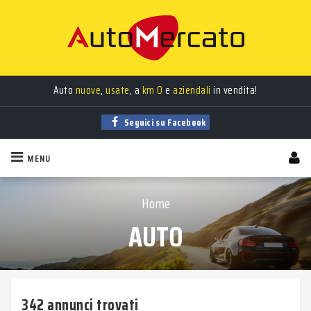
Trova la tua auto tra
migliaia
di annunci sempre aggiornati!
Auto
nuove
,
usate
, a
km 0
e
aziendali
in vendita!
Seguici su Facebook
MENU
Home
AUTO
342 annunci trovati