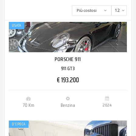
12
Più costosi
USATA
PORSCHE 911
911 GT3
€ 193.200
70 Km
Benzina
2024
D'EPOCA