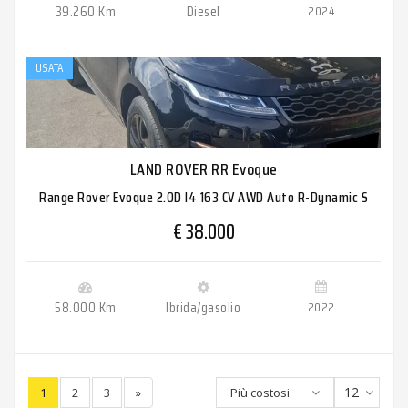
39.260 Km
Diesel
2024
USATA
LAND ROVER RR Evoque
Range Rover Evoque 2.0D I4 163 CV AWD Auto R-Dynamic S
€ 38.000
58.000 Km
Ibrida/gasolio
2022
12
1
2
3
»
Più costosi