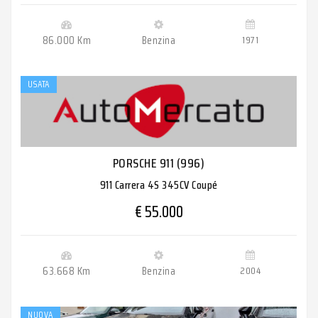
86.000 Km
Benzina
1971
USATA
PORSCHE 911 (996)
911 Carrera 4S 345CV Coupé
€ 55.000
63.668 Km
Benzina
2004
NUOVA