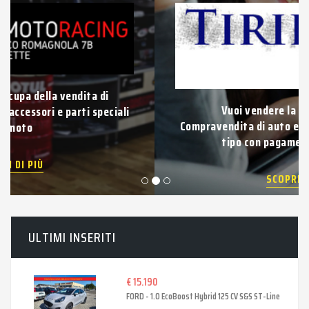
Vuoi vendere la tua auto usata?
Compravendita di auto e veicoli usati di qualsiasi
tipo con pagamento immediato.
SCOPRI DI PIÙ
ULTIMI INSERITI
€ 15.190
FORD - 1.0 EcoBoost Hybrid 125 CV S&S ST-Line