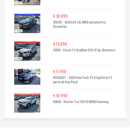
€ 30.890
VOLVO - XC60 B4 (d) AWD automatico
Essential
€ 13.890
FORD - Focus 1.5 EcoBlue 120 CV 5p. Business
€ 11.950
PEUGEOT - 208 PureTech 75 Stop&Start 5
porte Active Pack
€ 18.990
DACIA - Duster Tce 130 CV MHEV Journey