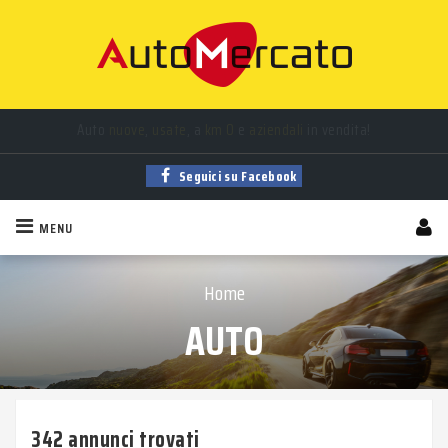
Auto
nuove
,
usate
, a
km 0
e
aziendali
in vendita!
Seguici su Facebook
MENU
Home
AUTO
342 annunci trovati