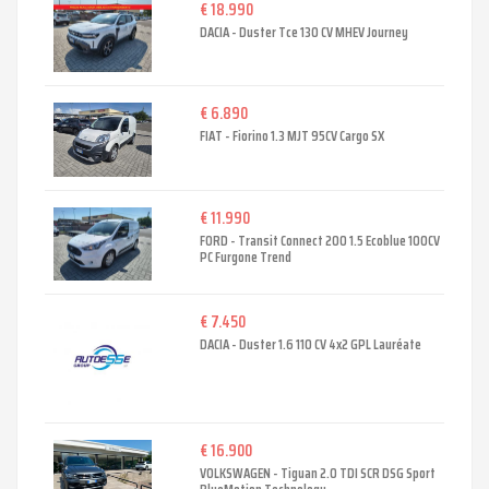
€ 18.990
DACIA - Duster Tce 130 CV MHEV Journey
€ 6.890
FIAT - Fiorino 1.3 MJT 95CV Cargo SX
€ 11.990
FORD - Transit Connect 200 1.5 Ecoblue 100CV
PC Furgone Trend
€ 7.450
DACIA - Duster 1.6 110 CV 4x2 GPL Lauréate
€ 16.900
VOLKSWAGEN - Tiguan 2.0 TDI SCR DSG Sport