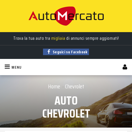
Auto
nuove
,
usate
, a
km 0
e
aziendali
in vendita!
Trova la tua auto tra
migliaia
di annunci sempre aggiornati!
Seguici su Facebook
MENU
Home
Chevrolet
›
AUTO
CHEVROLET