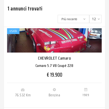
1 annunci trovati
12
Più recenti
USATA
CHEVROLET Camaro
Camaro 5.7 V8 Coupé Z28
€ 19.900
76.532 Km
Benzina
1989