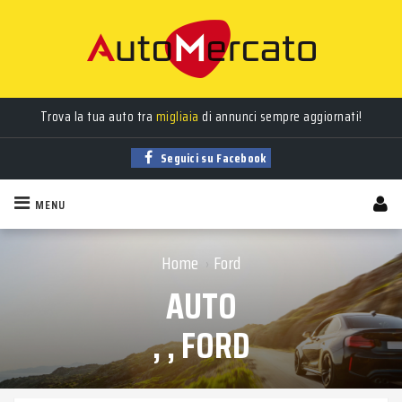
Trova la tua auto tra
migliaia
di annunci sempre aggiornati!
Seguici su Facebook
MENU
Home
Ford
›
AUTO
, , FORD