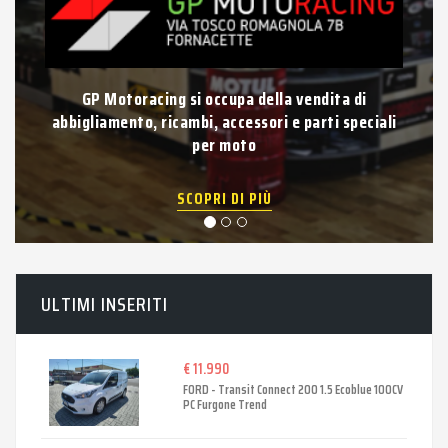
Vuoi vendere la tua auto usata?
iali
Compravendita di auto e veicoli usati di qualsiasi
tipo con pagamento immediato.
SCOPRI DI PIÙ
ULTIMI INSERITI
€ 11.990
FORD - Transit Connect 200 1.5 Ecoblue 100CV
PC Furgone Trend