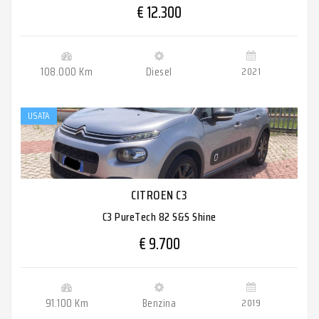
€ 12.300
108.000 Km
Diesel
2021
USATA
CITROEN C3
C3 PureTech 82 S&S Shine
€ 9.700
91.100 Km
Benzina
2019