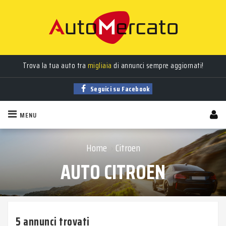
Auto
nuove
,
usate
, a
km 0
e
aziendali
in vendita!
Trova la tua auto tra
migliaia
di annunci sempre aggiornati!
Seguici su Facebook
MENU
Home
Citroen
›
AUTO CITROEN
5 annunci trovati