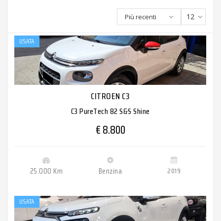
12
Più recenti
USATA
CITROEN C3
C3 PureTech 82 S&S Shine
€ 8.800
25.000 Km
Benzina
2019
USATA