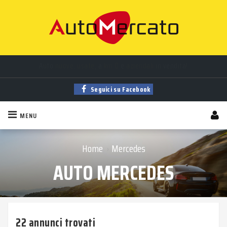
Auto
nuove
,
usate
, a
km 0
e
aziendali
in vendita!
Trova la tua auto tra
migliaia
di annunci sempre aggiornati!
Seguici su Facebook
MENU
Home
Mercedes
›
AUTO MERCEDES
22 annunci trovati