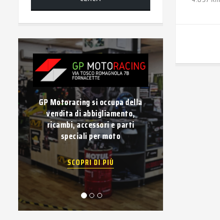
GP Motoracing si occupa della
Vuoi vender
vendita di abbigliamento,
Compravendi
ricambi, accessori e parti
usati di
speciali per moto
pagame
SCOPRI DI PIÙ
SC