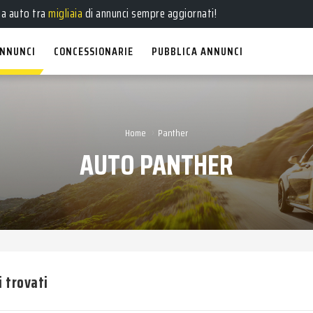
ua auto tra
migliaia
di annunci sempre aggiornati!
NNUNCI
CONCESSIONARIE
PUBBLICA ANNUNCI
›
Home
Panther
AUTO PANTHER
i trovati