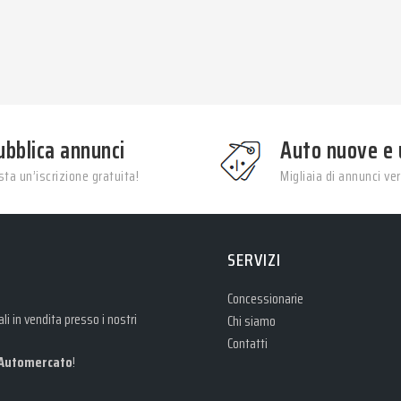
ubblica annunci
Auto nuove e 
ta un’iscrizione gratuita!
Migliaia di annunci veri
SERVIZI
Concessionarie
i in vendita presso i nostri
Chi siamo
Contatti
Automercato
!