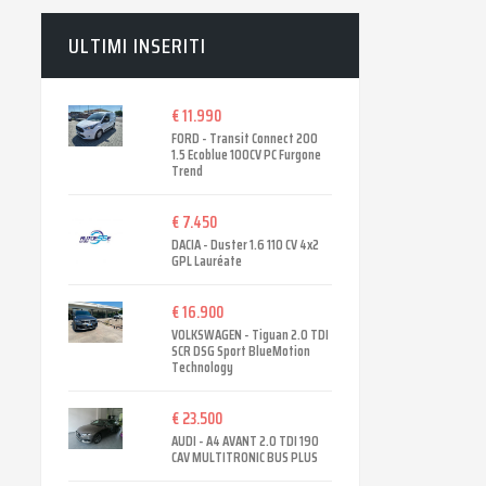
ULTIMI INSERITI
€ 11.990
FORD - Transit Connect 200
1.5 Ecoblue 100CV PC Furgone
Trend
€ 7.450
DACIA - Duster 1.6 110 CV 4x2
GPL Lauréate
€ 16.900
VOLKSWAGEN - Tiguan 2.0 TDI
SCR DSG Sport BlueMotion
Technology
€ 23.500
AUDI - A4 AVANT 2.0 TDI 190
CAV MULTITRONIC BUS PLUS