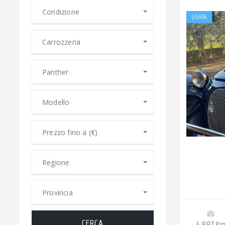
Condizione
USATA
Carrozzeria
Panther
Modello
Prezzo fino a (€)
Regione
Provincia
CERCA
4.897 K