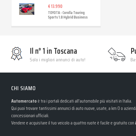
€ 13.990
TOYOTA - Corolla Touring
Sports 1.8 Hybrid Business
Il n° 1 in Toscana
P
Solo i migliori annunci di auto!
Bas
CHI SIAMO
Automercato
è tra i portali dedicati all'automobile più visitati in Italia.
Qui puoi trovare tantissimi annunci di auto nuove, usate, a km 0 o aziendal
concessionari ufficiali.
Vendere e acquistare il tuo veicolo a quattro ruote è facile e gratuito con