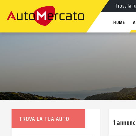
Trova la t
HOME
A
TROVA LA TUA AUTO
1 annunc